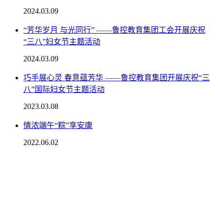
2024.03.09
“芳华岁月 与光同行” ——鲁控教育集团工会开展庆祝
“三八”妇女节主题活动
2024.03.09
巧手展心灵 春意蕴芳华 ——鲁控教育集团开展庆祝“三
八”国际妇女节主题活动
2023.03.08
情浓端午“粽”享安康
2022.06.02