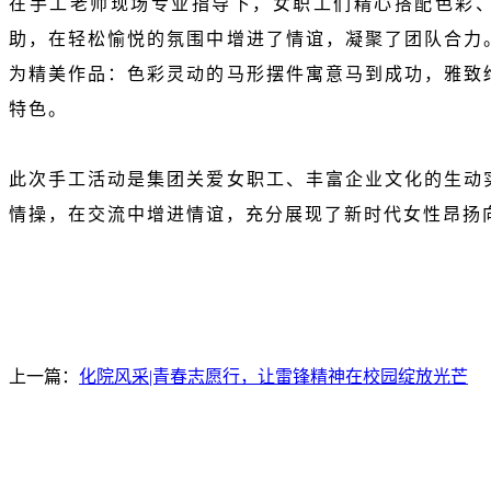
在手工老师现场专业指导下，女职工们精心搭配色彩
助，在轻松愉悦的氛围中增进了情谊，凝聚了团队合力
为精美作品：色彩灵动的马形摆件寓意马到成功，雅致
特色。
此次手工活动是集团关爱女职工、丰富企业文化的生动
情操，在交流中增进情谊，充分展现了新时代女性昂扬
上一篇：
化院风采|青春志愿行，让雷锋精神在校园绽放光芒