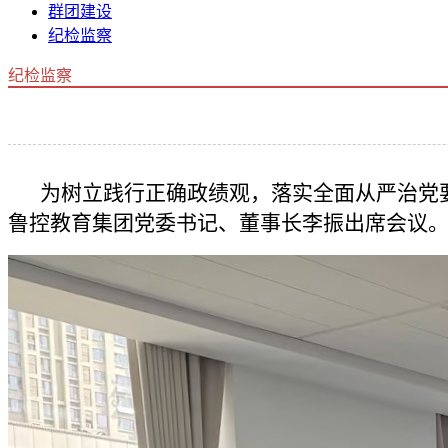
群团建设
纪检监察
纪检监察
为树立践行正确政绩观，落实全面从严治党
鲁控教育集团党委书记、董事长李振出席会议