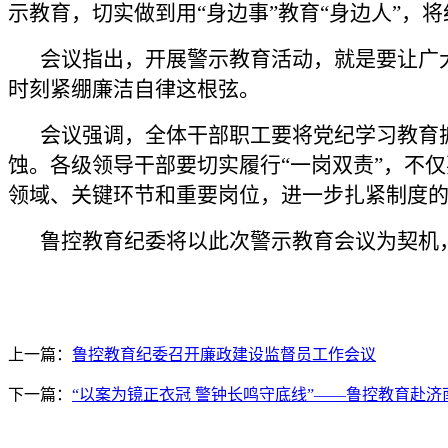
示教育，切实做到用“身边事”教育“身边人”，将
会议指出，开展警示教育活动，就是要让广
时刻紧绷廉洁自律这根弦。
会议强调，全体干部职工要将党纪学习教育
蚀。各级领导干部要切实履行
“一岗双责”，不
领域、关键环节和重要岗位，进一步扎紧制度
鲁控教育纪委将以此次警示教育会议为契机
上一篇：
鲁控教育纪委召开廉政建设监督员工作会议
下一篇：
“以案为镜正衣冠 警钟长鸣守底线”——鲁控教育赴