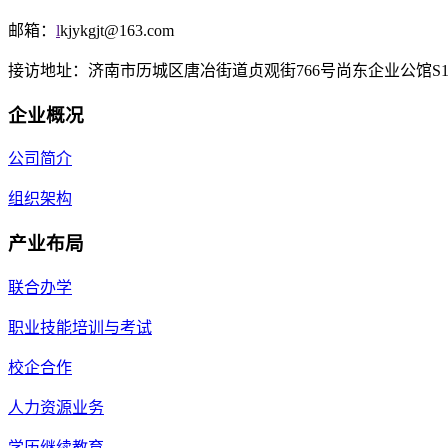
邮箱：
l
kjykgjt@163.com
接访地址：济南市历城区唐冶街道贞观街766号尚东企业公馆S1
企业概况
公司简介
组织架构
产业布局
联合办学
职业技能培训与考试
校企合作
人力资源业务
学历继续教育