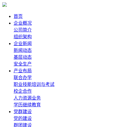
首页
企业概况
公司简介
组织架构
企业新闻
新闻动态
基层动态
安全生产
产业布局
联合办学
职业技能培训与考试
校企合作
人力资源业务
学历继续教育
党群建设
党的建设
群团建设