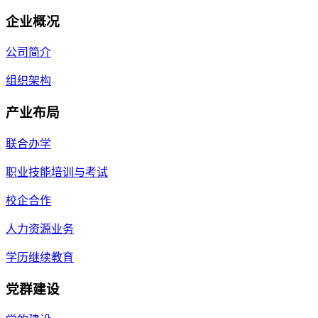
企业概况
公司简介
组织架构
产业布局
联合办学
职业技能培训与考试
校企合作
人力资源业务
学历继续教育
党群建设