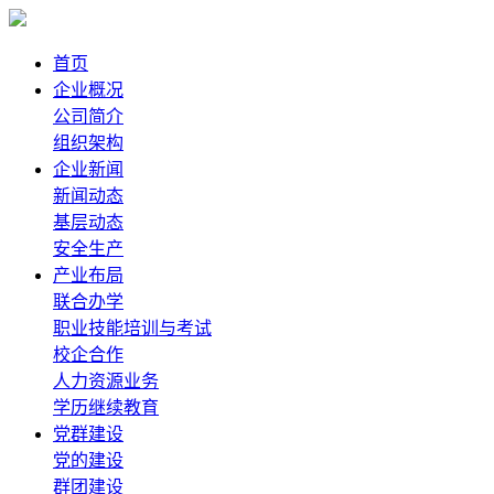
首页
企业概况
公司简介
组织架构
企业新闻
新闻动态
基层动态
安全生产
产业布局
联合办学
职业技能培训与考试
校企合作
人力资源业务
学历继续教育
党群建设
党的建设
群团建设