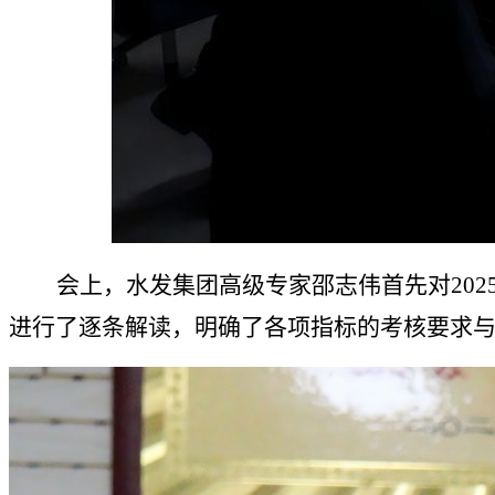
会上，水发集团高级专家邵志伟首先对
2
进行了逐条解读，明确了各项指标的考核要求