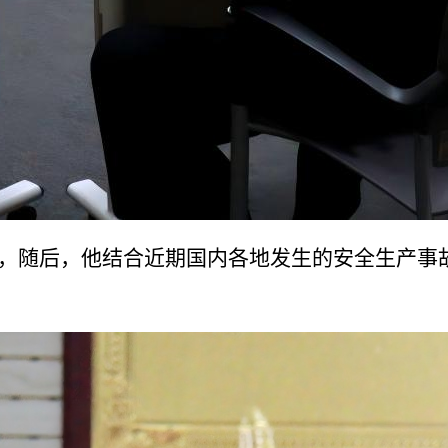
报，随后，他结合近期国内各地发生的安全生产事