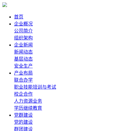
首页
企业概况
公司简介
组织架构
企业新闻
新闻动态
基层动态
安全生产
产业布局
联合办学
职业技能培训与考试
校企合作
人力资源业务
学历继续教育
党群建设
党的建设
群团建设