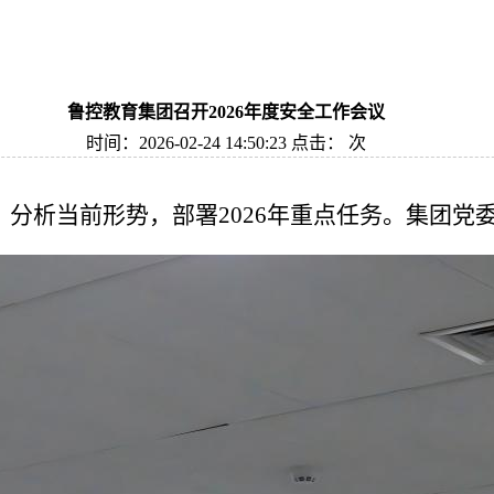
鲁控教育集团召开2026年度安全工作会议
时间：2026-02-24 14:50:23 点击：
次
作，分析当前形势，部署2026年重点任务。集团